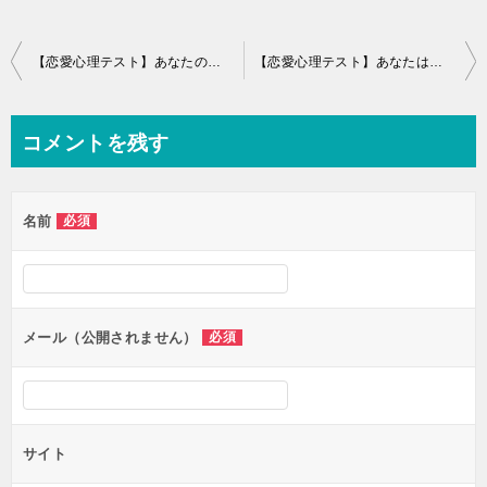
投
【恋愛心理テスト】あなたの恋愛タイプは？3択で深層心理が当たる
【恋愛心理テスト】あなたはどれくらい一途な女？自分の純愛度がわかる深層心理テスト
稿
ナ
コメントを残す
ビ
ゲ
名前
必須
ー
シ
ョ
ン
メール（公開されません）
必須
サイト