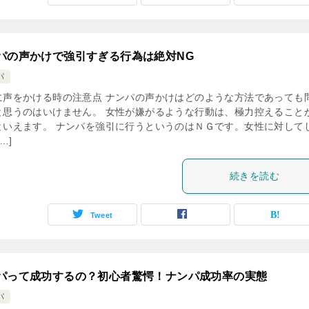
パの声かけで強引すぎる行為は絶対NG
パ
に声をかける時の注意点 ナンパの声かけはどのような方法であっても
と思うのはいけません。 女性が嫌がるような行動は、極力控えること
といえます。 ナンパを強引に行うというのはＮＧです。女性に対して
…]
続きを読む
Tweet
パって成功するの？初心者驚愕！ナンパ成功率の実態
パ