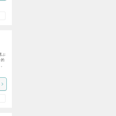
選ぶ
ン的
う。