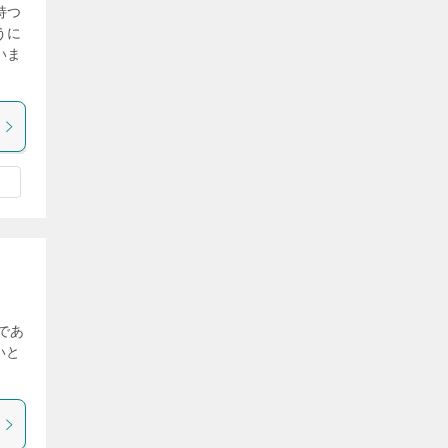
持つ
うに
いま
であ
いと