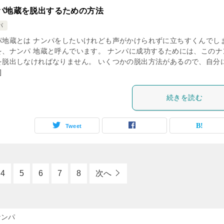
パ地蔵を脱出するための方法
パ
パ地蔵とは ナンパをしたいけれども声がかけられずに立ちすくんでし
を、ナンパ 地蔵と呼んでいます。 ナンパに成功するためには、このナ
を脱出しなければなりません。 いくつかの脱出方法があるので、自分
]
続きを読む
Tweet
4
5
6
7
8
次へ
ナンパ