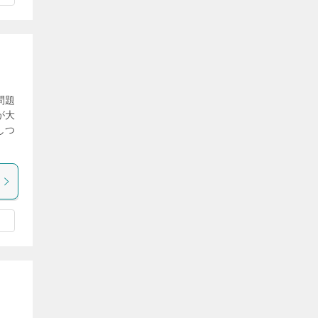
問題
が大
しつ