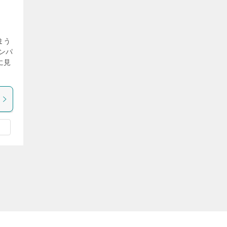
まう
ンパ
に見