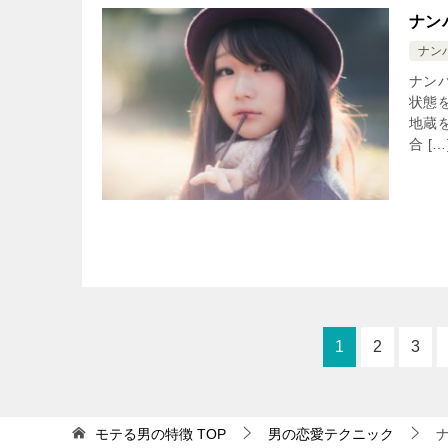
ナン
ナン
ナン
状態
地蔵
合 […
1
2
3
モテる男の特徴
TOP
男の恋愛テクニック