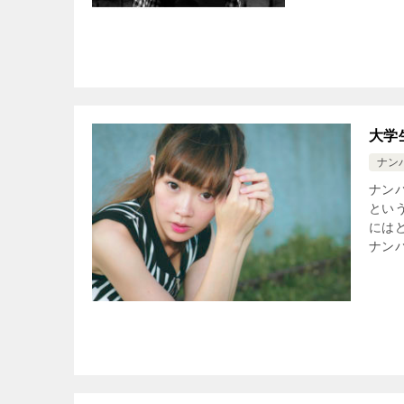
大学
ナン
ナン
とい
には
ナンパ