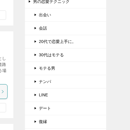
男の恋愛テクニック
出会い
会話
20代で恋愛上手に。
30代はモテる
とし
道路
モテる男
う場
ナンパ
LINE
デート
復縁