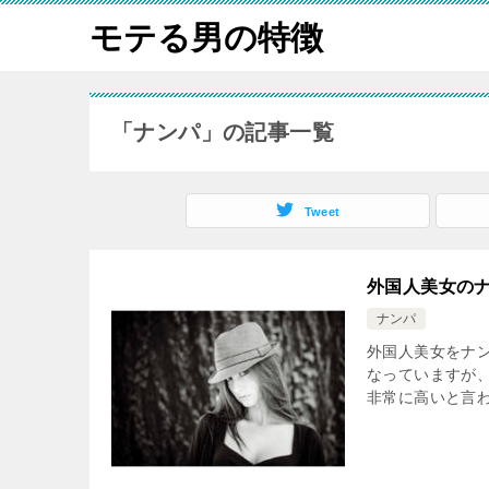
モテる男の特徴
「ナンパ」の記事一覧
Tweet
外国人美女の
ナンパ
外国人美女をナ
なっていますが
非常に高いと言わ