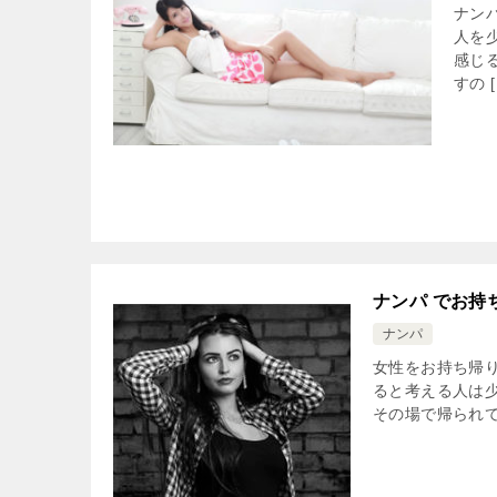
ナン
人を
感じ
すの [
ナンパ でお持
ナンパ
女性をお持ち帰り
ると考える人は
その場で帰られて