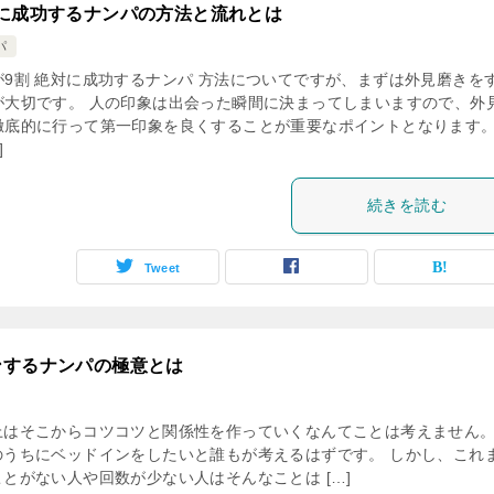
に成功するナンパの方法と流れとは
パ
が9割 絶対に成功するナンパ 方法についてですが、まずは外見磨きを
が大切です。 人の印象は出会った瞬間に決まってしまいますので、外
徹底的に行って第一印象を良くすることが重要なポイントとなります。
]
続きを読む
Tweet
ンするナンパの極意とは
上はそこからコツコツと関係性を作っていくなんてことは考えません。
のうちにベッドインをしたいと誰もが考えるはずです。 しかし、これ
とがない人や回数が少ない人はそんなことは […]