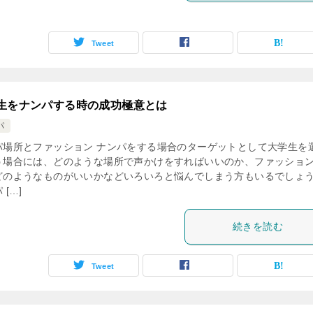
Tweet
生をナンパする時の成功極意とは
パ
パ場所とファッション ナンパをする場合のターゲットとして大学生を
う場合には、どのような場所で声かけをすればいいのか、ファッショ
どのようなものがいいかなどいろいろと悩んでしまう方もいるでしょ
 […]
続きを読む
Tweet