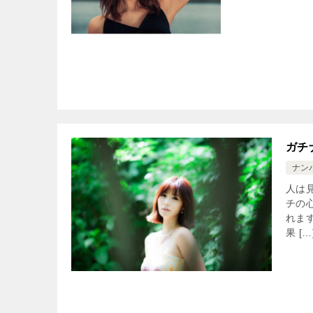
ガチ
ナン
人は
チの
れま
果 […