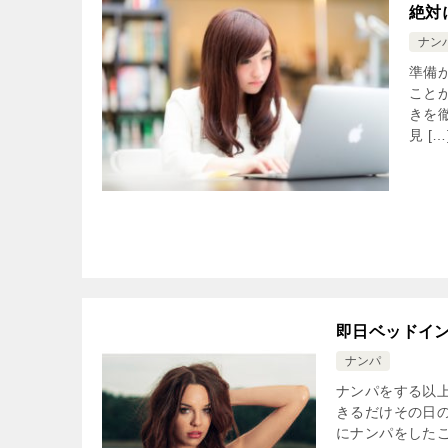
絶対
ナン
準備
こと
きを
見 […
即日ベッドイ
ナンパ
ナンパをする以
きるだけその日
にナンパをしたこ