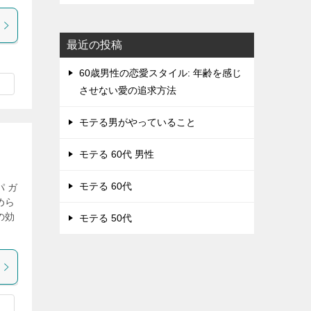
最近の投稿
60歳男性の恋愛スタイル: 年齢を感じ
させない愛の追求方法
モテる男がやっていること
モテる 60代 男性
モテる 60代
 ガ
めら
の効
モテる 50代