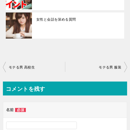
女性と会話を深める質問
投
モテる男 高校生
モテる男 服装
稿
ナ
コメントを残す
ビ
ゲ
名前
必須
ー
シ