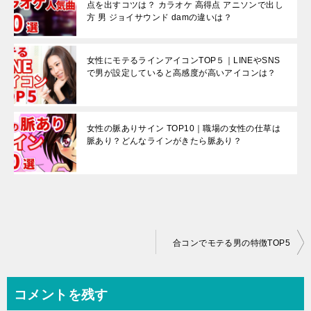
点を出すコツは？ カラオケ 高得点 アニソンで出し
方 男 ジョイサウンド damの違いは？
女性にモテるラインアイコンTOP５｜LINEやSNS
で男が設定していると高感度が高いアイコンは？
女性の脈ありサイン TOP10｜職場の女性の仕草は
脈あり？どんなラインがきたら脈あり？
投
合コンでモテる男の特徴TOP5
稿
ナ
コメントを残す
ビ