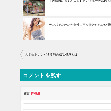
【失敗例から学ぶこと】ドンキホーテ店内で
ナンパでなかなか女性に声を掛けられない男
投
大学生をナンパする時の成功極意とは
稿
ナ
コメントを残す
ビ
ゲ
ー
名前
必須
シ
ョ